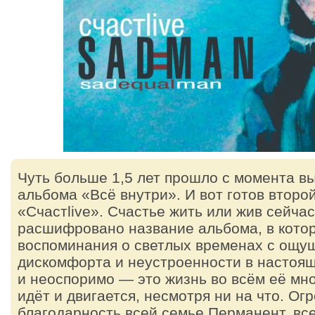
Чуть больше 1,5 лет прошло с момента в
альбома «Всё внутри». И вот готов второ
«Счастlive». Счастье жить или жив сейча
расшифровано название альбома, в кото
воспоминания о светлых временах с ощу
дискомфорта и неустроенности в настоя
и неоспоримо — это жизнь во всём её мно
идёт и двигается, несмотря ни на что. Ог
благодарность всей семье Перманент, все