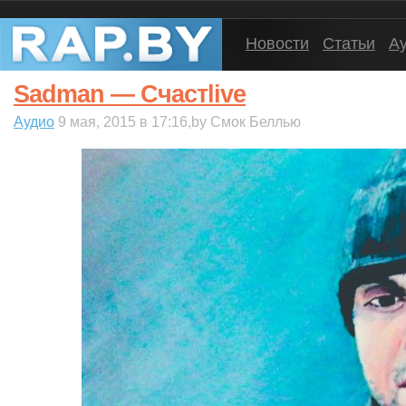
Новости
Статьи
А
Sadman — Счастlive
Аудио
9 мая, 2015 в 17:16,by Смок Беллью