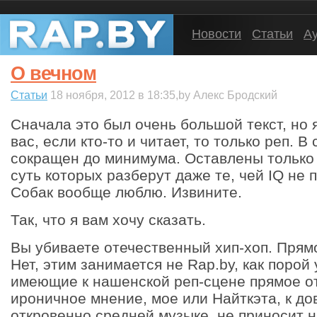
Новости
Статьи
А
О вечном
Статьи
18 ноября, 2012 в 18:35,by Алекс Бродский
Сначала это был очень большой текст, но 
вас, если кто-то и читает, то только реп. В
сокращен до минимума. Оставлены только
суть которых разберут даже те, чей IQ не 
Собак вообще люблю. Извините.
Так, что я вам хочу сказать.
Вы убиваете отечественный хип-хоп. Прямо 
Нет, этим занимается не Rap.by, как поро
имеющие к нашенской реп-сцене прямое от
ироничное мнение, мое или Найткэта, к до
откровенно средней музыке, не приносит 