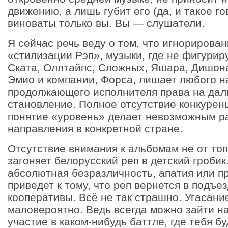
движению, а лишь губит его (да, и такое го
виноваты только вы. Вы — слушатели.
Я сейчас речь веду о том, что игнорирова
«стилизации Рэп», музыки, где не фигури
Ската, Оллтайпс, Сложных, Яшара, Дишон
Эмио и компании, Форса, лишает любого 
продолжающего исполнителя права на да
становление. Полное отсутствие конкурен
понятие «уровень» делает невозможным ра
направления в конкретной стране.
Отсутствие внимания к альбомам не от то
загоняет белорусский реп в детский гробик
абсолютная безразличность, апатия или п
приведет к тому, что реп вернется в подъе
кооперативы. Всё не так страшно. Угасани
маловероятно. Ведь всегда можно зайти на
участие в каком-нибудь баттле, где тебя б