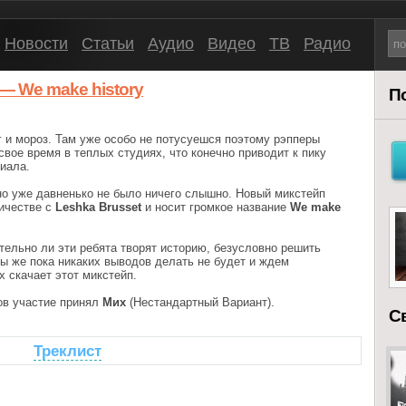
Новости
Статьи
Аудио
Видео
ТВ
Радио
 — We make history
П
г и мороз. Там уже особо не потусуешся поэтому рэпперы
свое время в теплых студиях, что конечно приводит к пику
иала.
о уже давненько не было ничего слышно. Новый микстейп
ичестве с
Leshka Brusset
и носит громкое название
We make
ительно ли эти ребята творят историю, безусловно решить
ы же пока никаких выводов делать не будет и ждем
х скачает этот микстейп.
ков участие принял
Мих
(Нестандартный Вариант).
С
Треклист