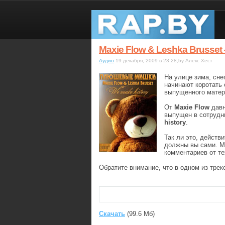
Maxie Flow & Leshka Brusset
Аудио
19 декабря, 2009 в 23:28,by Алекс Хест
На улице зима, сне
начинают коротать 
выпущенного матер
От
Maxie Flow
давн
выпущен в сотрудн
history
.
Так ли это, действ
должны вы сами. М
комментариев от те
Обратите внимание, что в одном из тре
Скачать
(99.6 Мб)