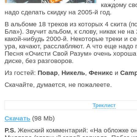
каждому св
надо сделать скидку на 2005-й год.
В альбоме 18 треков из которых 4 скита (
Бла»). Звучит альбом, к слову, никак не на 
какой-нибудь 2000-й. Некоторые треки и с
ура, качают, расслабляют. А что еще надо 
Песня «Очисти Свой Разум» очень хороша
диске, без разговоров.
Из гостей:
Повар
,
Никель
,
Феникс
и
Cam
Скачайте, думается, не пожалеете.
Треклист
Скачать
(98 Mb)
P.S.
Женский комментарий: «На обложке он