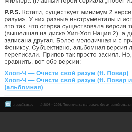
Миллера (главный герой сериала „Побег и
P.P.S.
Кстати, существует минимум 2 верси
разум». У них разные инструменталы и ис
это так, что сперва существовала версия 
(вышедшая на диске Хип-Хоп Нация 2), а 
записана другая. Более мелодичная и с п
Фениксу. Субъективно, альбомная версия л
переписали. Припев так просто засиял. Но
сравнить, вот обе версии:
Хлоп-Ч — Очисти свой разум (ft. Повар)
Хлоп-Ч — Очисти свой разум (ft. Повар 
(альбомная)
press@rap.by
© 2008 – 2026. Перепечатка материала без активной ссылки