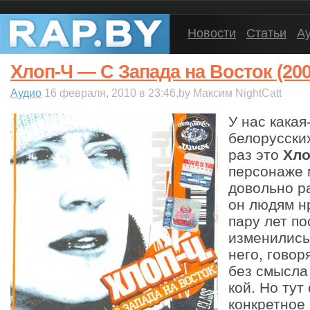
Новости
Статьи
А
Хлоп-Ч — С Запада на Восток (200
Аудио
16 февраля, 2010 в 23:46,by Максим NightCatt
У нас какая
белорусски
раз это
Хло
персонаже 
довольно р
он людям н
пару лет п
изменились
него, говор
без смысла 
кой. Но тут
конкретное 