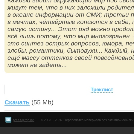
Каждый видит окружающий мир под своим
живут тем, что в них заложили родител
в океане информации от СМИ; третьи
в мечтах; чётвёртые копаются в себе,
самую истину... Этот ряд можно продол
всё лишь потому, что мир многогранен
это синтез острых вопросов, юмора, пе
злобы, романтики, бытовухи... Каждый, 
ещё массу оттенков своей повседневной
может не задеть...
Треклист
Скачать
(55 Mb)
press@rap.by
© 2008 – 2026. Перепечатка материала без активной ссылки