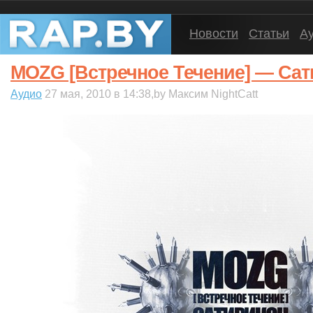
Новости
Статьи
А
MOZG [Встречное Течение] — Сати
Аудио
27 мая, 2010 в 14:38,by Максим NightCatt