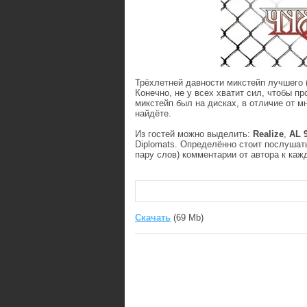
Трёхлетней давности микстейп лучшего 
Конечно, не у всех хватит сил, чтобы п
микстейп был на дисках, в отличие от м
найдёте.
Из гостей можно выделить:
Realize
,
AL 9
Diplomats. Определённо стоит послуша
пару слов) комментарии от автора к ка
Скачать
(69 Mb)