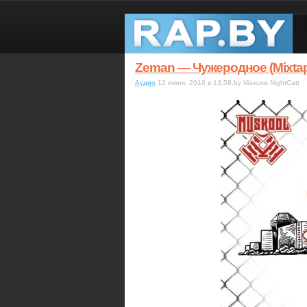
Zeman — Чужеродное (Mixtape
Аудио
12 июня, 2010 в 13:58,by Максим NightCatt