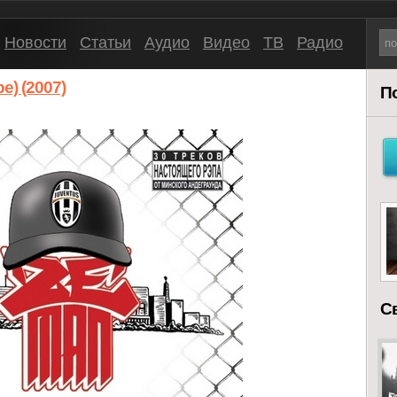
Новости
Статьи
Аудио
Видео
ТВ
Радио
) (2007)
П
С