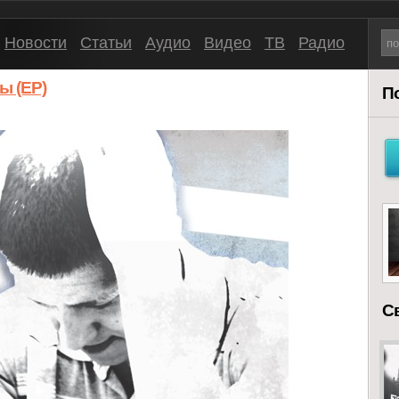
Новости
Статьи
Аудио
Видео
ТВ
Радио
ы (EP)
П
С