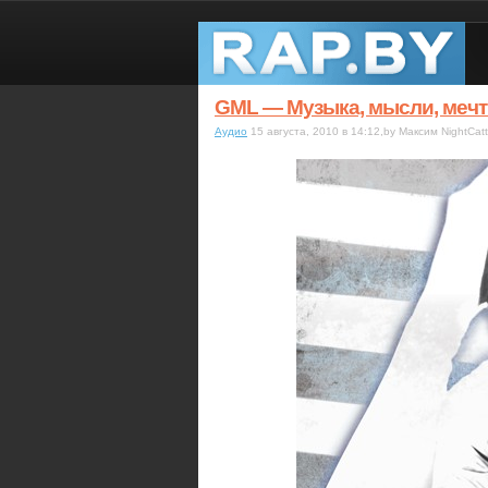
GML — Музыка, мысли, мечт
Аудио
15 августа, 2010 в 14:12,by Максим NightCatt