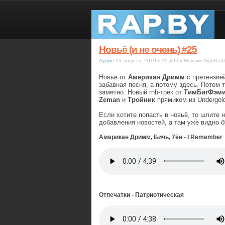
Новьё (и не очень) #25
Аудио
23 августа, 2010 в 19:49,by Максим NightCatt
Новьё от
Американ Дримм
с претензией
забавная песня, а потому здесь. Потом 
заметно. Новый rnb-трек от
ТимБигФэм
Zeman
и
Тройник
прямиком из Undergol
Если хотите попасть в новьё, то шлите 
добавления новостей, а там уже видно бу
Американ Дримм, Бичь, 7ён - I Remember
Отпечатки - Патриотическая