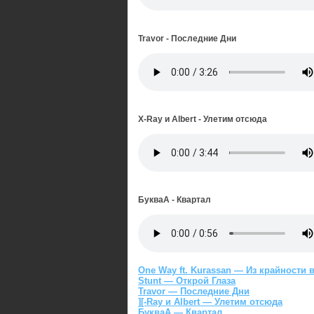
Travor - Последние Дни
X-Ray и Albert - Улетим отсюда
БукваА - Квартал
One Way ft. Kurassan — Из крайности 
Stunt — Открой Глаза
Travor — Последние Дни
][-Ray и Albert — Улетим отсюда
БукваА — Квартал