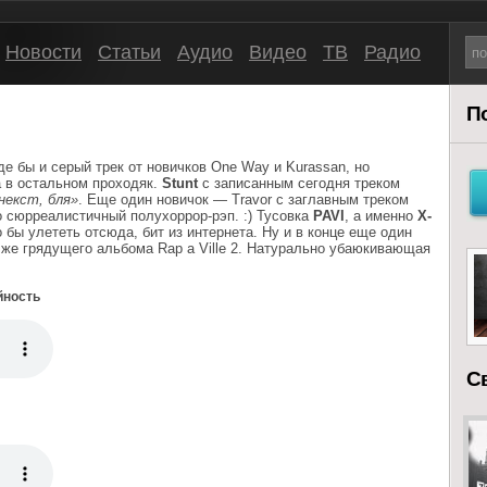
Новости
Статьи
Аудио
Видео
ТВ
Радио
П
е бы и серый трек от новичков One Way и Kurassan, но
а в остальном проходяк.
Stunt
с записанным сегодня треком
некст, бля»
. Еще один новичок — Travor с заглавным треком
 сюрреалистичный полухоррор-рэп. :) Тусовка
PAVI
, а именно
X-
 бы улететь отсюда, бит из интернета. Ну и в конце еще один
го же грядущего альбома Rap a Ville 2. Натурально убаюкивающая
айность
С