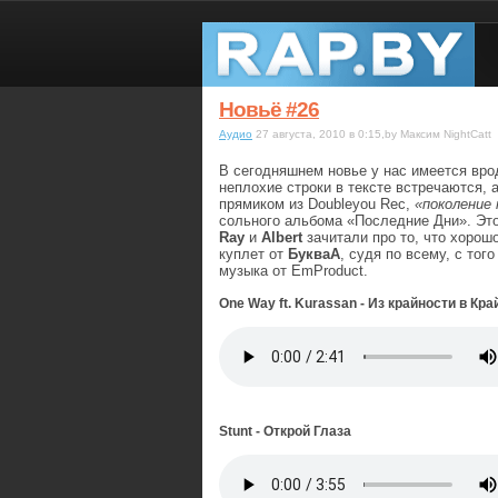
Новьё #26
Аудио
27 августа, 2010 в 0:15,by Максим NightCatt
В сегодняшнем новье у нас имеется врод
неплохие строки в тексте встречаются, 
прямиком из Doubleyou Rec,
«поколение 
сольного альбома «Последние Дни». Это
Ray
и
Albert
зачитали про то, что хорошо
куплет от
БукваА
, судя по всему, с то
музыка от EmProduct.
One Way ft. Kurassan - Из крайности в Кр
Stunt - Открой Глаза