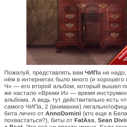
Пожалуй, представлять вам
ЧИП
а не надо,
нём в интернетах было много (и хорошего 
Ч» — его второй альбом, который вышел п
же настало «Время И» — время инструмен
альбома. А ведь тут действительно есть ч
самого ЧИПа, 2 (внимание) легально\офи
бита лично от
AnnoDomini
(кто еще в Бел
похвастаться?), биты от
FatAss
,
Sean Divi
a Beat
. Это всё не просто имена. Если пос