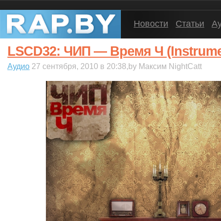
Новости
Статьи
А
LSCD32: ЧИП — Время Ч (Instrume
Аудио
27 сентября, 2010 в 20:38,by Максим NightCatt