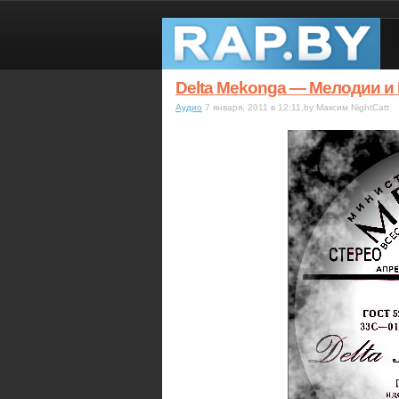
Delta Mekonga — Мелодии и
Аудио
7 января, 2011 в 12:11,by Максим NightCatt