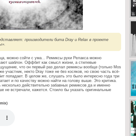
едставляет: производители бита Dray и Relax в проекте
ы».
ца, можно сойти с ума... Ремиксы руки Релакса можно
ывают шаблон. Оффбит как смысл жизни, а стилевые
ощущение, что он первый раз делал ремиксы вообще (только Mos
е участник, некто Dray тоже не без косяков, но свою часть всё-
бит попадает. В целом же, слушать это было интересно года три
атает и по качеству можно найти на голову выше. Это критика.
ь несколько действительно забавных ремиксов да и именно
е не встречали, кажется. Стоило бы указать оригинальные
emix)