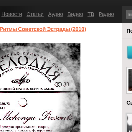
Новости
Статьи
Аудио
Видео
ТВ
Радио
 Ритмы Советской Эстрады (2010)
П
С