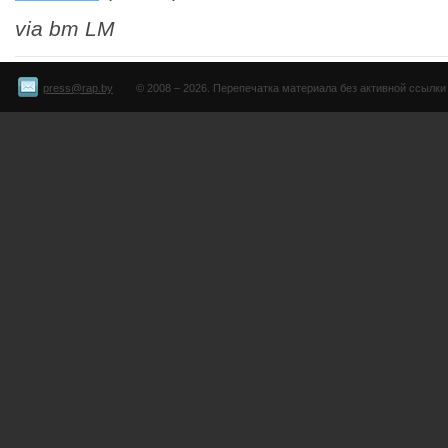
via bm LM
press@rap.by
© 2008 – 2026. Перепечатка материала без активной ссылки