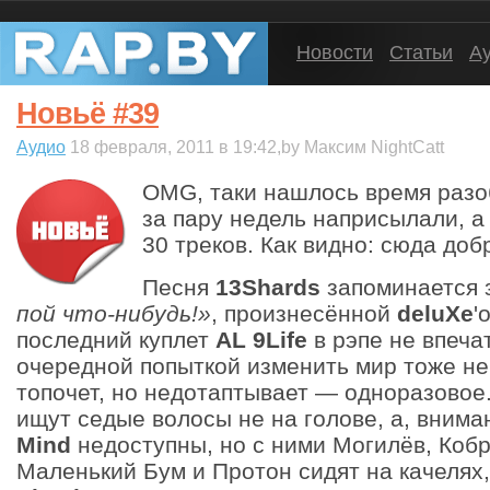
Новости
Статьи
А
Новьё #39
Аудио
18 февраля, 2011 в 19:42,by Максим NightCatt
OMG, таки нашлось время разоб
за пару недель наприсылали, а
30 треков. Как видно: сюда доб
Песня
13Shards
запоминается 
пой что-нибудь!»
, произнесённой
deluXe
'
последний куплет
AL 9Life
в рэпе не впеча
очередной попыткой изменить мир тоже не
топочет, но недотаптывает — одноразовое
ищут седые волосы не на голове, а, внима
Mind
недоступны, но с ними Могилёв, Кобр
Маленький Бум и Протон сидят на качелях,