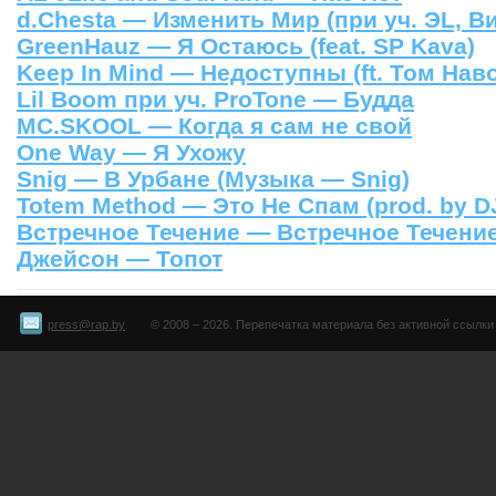
d.Chesta — Изменить Мир (при уч. ЭL, Ви
GreenHauz — Я Остаюсь (feat. SP Kava)
Keep In Mind — Недоступны (ft. Том Нав
Lil Boom при уч. ProTone — Будда
MC.SKOOL — Когда я сам не свой
One Way — Я Ухожу
Snig — В Урбане (Музыка — Snig)
Totem Method — Это Не Спам (prod. by D
Встречное Течение — Встречное Течение 
Джейсон — Топот
press@rap.by
© 2008 – 2026. Перепечатка материала без активной ссылки