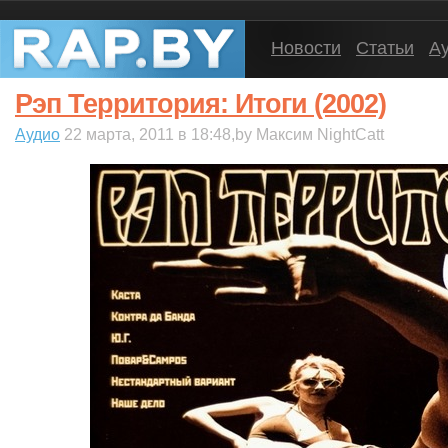
Новости
Статьи
А
Рэп Территория: Итоги (2002)
Аудио
22 марта, 2011 в 18:48,by Максим NightCatt