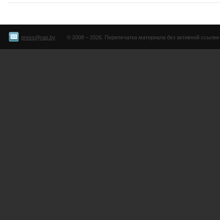
press@rap.by
© 2008 – 2026. Перепечатка материала без активной ссылки