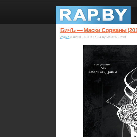
БичЪ — Маски Сорваны (201
Аудио
8 июня, 2011 в 15:34,by Максим Элэм