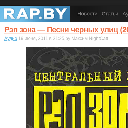
Новости
Статьи
А
Рэп зона — Песни черных улиц (2
Аудио
19 июня, 2011 в 21:25,by Максим NightCatt