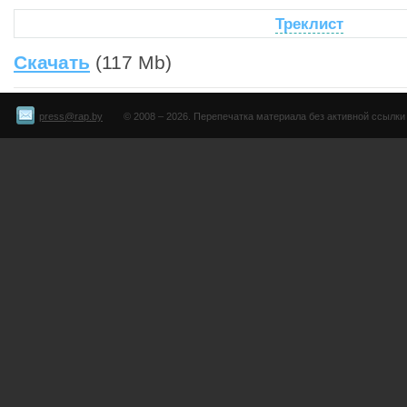
Треклист
Скачать
(117 Mb)
press@rap.by
© 2008 – 2026. Перепечатка материала без активной ссылки