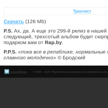
Треклист
Скачать
(126 Mb)
P.S.
Ах, да. А еще это 299-й релиз в наше
следующий, трехсотый альбом будет сюрп
подарком вам от
Rap.by
.
P.P.S.
«пока все в репаблике, нормальные
славного молодечно»
© Бродский
press@rap.by
© 2008 – 2026. Перепечатка материала без активной ссылки