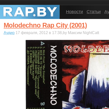
Новости
Статьи
А
Molodechno Rap City (2001)
Аудио
17 февраля, 2012 в 17:38,by Максим NightCatt