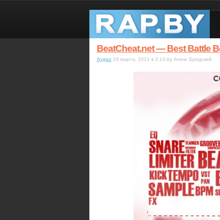
BeatCheat.net — Best Battle B
Аудио
19 марта, 2012 в 2:10,by Алекс Бродский