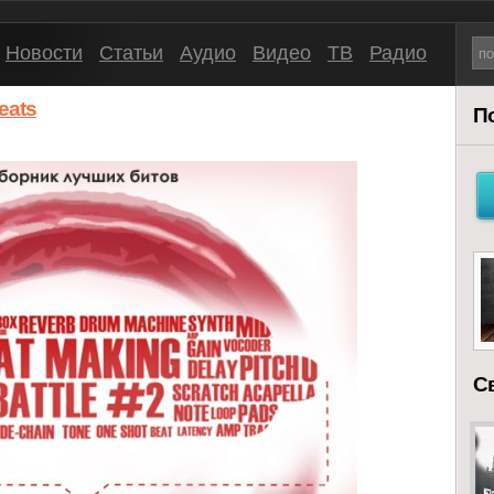
Новости
Статьи
Аудио
Видео
ТВ
Радио
eats
П
С