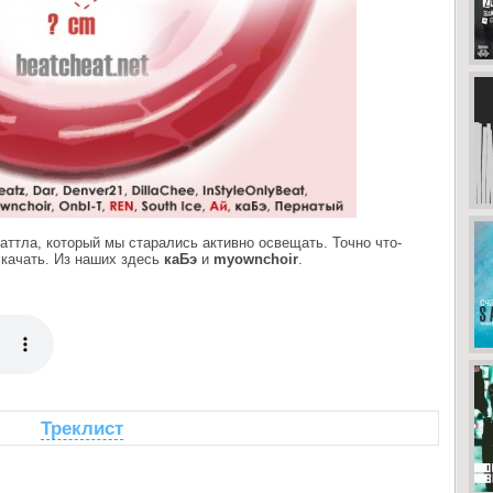
аттла, который мы старались активно освещать. Точно что-
скачать. Из наших здесь
каБэ
и
myownchoir
.
Треклист