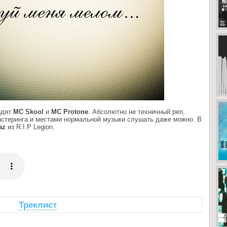
одят
MC Skool
и
MC Protone
. Абсолютно не техничный реп,
мастеринга и местами нормальной музыки слушать даже можно. В
az
из R.I.P Legion.
Треклист