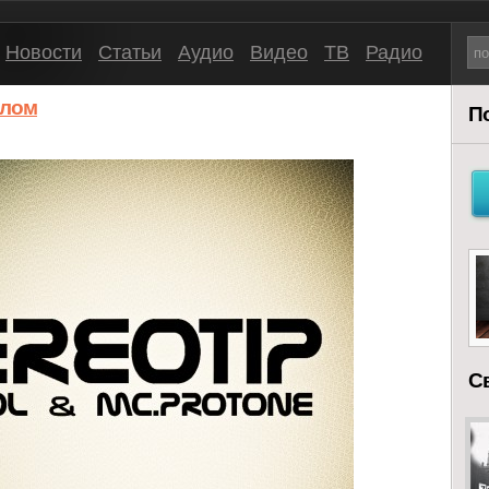
Новости
Статьи
Аудио
Видео
ТВ
Радио
елом
П
С