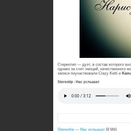
Стереотип — дуэт, в состав которого вх
однако за счет эмоций, качественного 
записи поучаствовали Crazy Ketti и
Kam
Stereotip - Нас услышат
Stereotip — Нас услышат
(9 Мб)