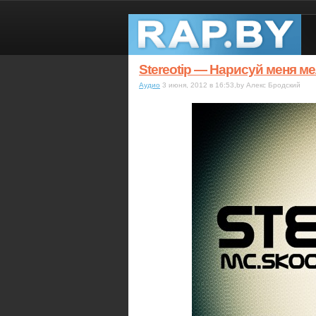
Stereotip — Нарисуй меня м
Аудио
3 июня, 2012 в 16:53,by Алекс Бродский