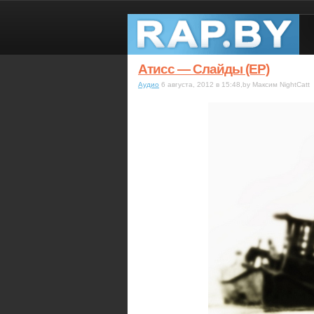
Атисс — Слайды (EP)
Аудио
6 августа, 2012 в 15:48,by Максим NightCatt