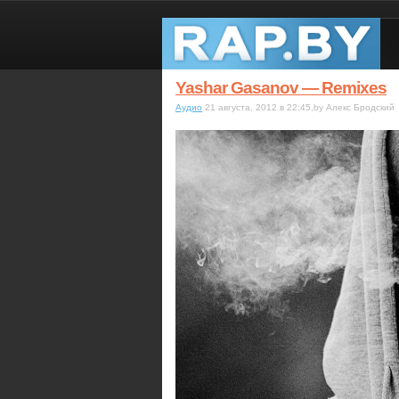
Yashar Gasanov — Remixes
Аудио
21 августа, 2012 в 22:45,by Алекс Бродский