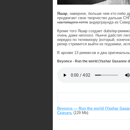
Яшар
, наверное, больше чем кто-либо д
продвигает свое творчество дальше СНГ
настоящего гетто
андерграунда из Север
Кроме того Яшар создает dubstep-ремик
очень даже неплохо. Нынче дабстеп легк
нередко по телевизору (который, конечн
репер стремится выйти из подземки, исп
В архиве 13 ремиксов и два оригинальн
Beyonce - Run the world (Yashar Gasanov d
Beyonce — Run the world (Yashar Gasan
Скачать
(129 Mb)