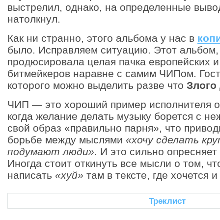
выстрелил, однако, на определенные выв
натолкнул.
Как ни странно, этого альбома у нас в
коп
было. Исправляем ситуацию. Этот альбом, 
продюсировала целая пачка европейских и
битмейкеров наравне с самим ЧИПом. Гост
которого можно выделить разве что
Злого
ЧИП — это хороший пример исполнителя от
когда желание делать музыку борется с н
свой образ «правильно парня», что привод
борьбе между мыслями
«хочу сделать кр
подумают люди»
. И это сильно опресняет
Иногда стоит откинуть все мысли о том, ч
написать
«хуй»
там в тексте, где хочется и
Треклист