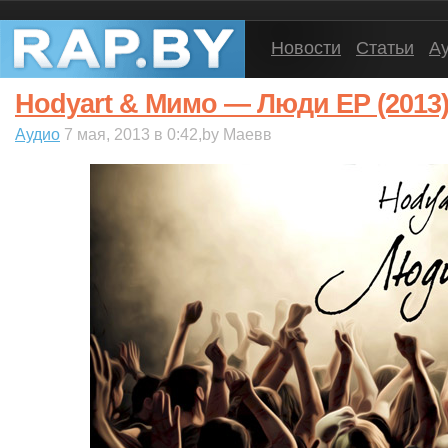
Новости
Статьи
А
Hodyart & Мимо — Люди EP (2013
Аудио
7 мая, 2013 в 0:42,by Маевв