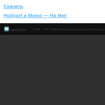
Скачать
Hodyart и Мимо — На Миг
press@rap.by
© 2008 – 2026. Перепечатка материала без активной ссылки