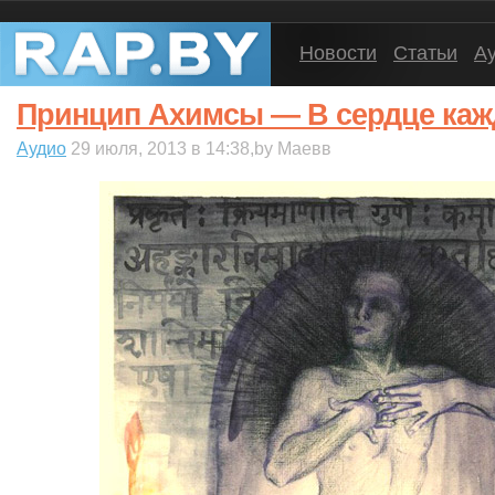
Новости
Статьи
А
Принцип Ахимсы — В сердце кажд
Аудио
29 июля, 2013 в 14:38,by Маевв