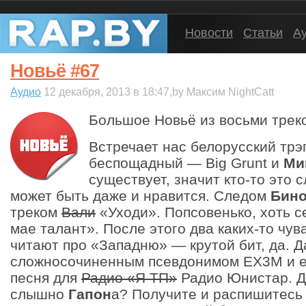
Новости
Статьи
А
Новьё #67
Аудио
12 декабря, 2013 в 18:47,by Максим NightCatt
Большое Новьё из восьми треко
Встречает нас белорусский трэ
беспощадный — Big Grunt и
Ми
существует, значит кто-то это с
может быть даже и нравится. Следом
Бин
треком
Вали
«Уходи». Попсовенько, хоть с
мае талант». После этого два каких-то чув
читают про «Западню» — крутой бит, да. Д
сложносочиненным псевдонимом EX3M и е
песня для
Радио «Я ТП»
Радио Юнистар. Д
слышно
Гапон
а? Получите и распишитесь