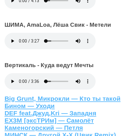
ШИМА, AmaLoa, Лёша Свик - Метели
Вертикаль - Куда ведут Мечты
Big Grunt, Микрокли — Кто ты такой
Бином — Уходи
DEF feat.Джуд,Kri — Западня
EX3M [эксТРИм] — Самолёт
Каменогорский — Петля
МИНСК — Другой Х-Х (Цвик Remix)