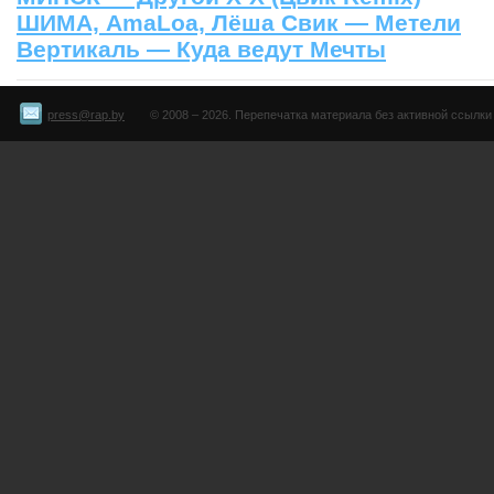
ШИМА, AmaLoa, Лёша Свик — Метели
Вертикаль — Куда ведут Мечты
press@rap.by
© 2008 – 2026. Перепечатка материала без активной ссылки