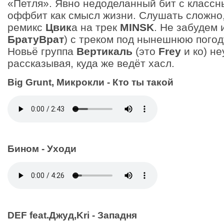
«Петля». Явно недоделанный бит с классн
оффбит как смысл жизни. Слушать сложно
ремикс
Цвик
а на трек
MINSK
. Не забудем 
БратуВрат
) с треком под нынешнюю погод
Новьё группа
Вертикаль
(это
Frey
и ко) н
рассказывая, куда же ведёт хасл.
Big Grunt, Микрокли - Кто ты такой
Бином - Уходи
DEF feat.Джуд,Kri - Западня