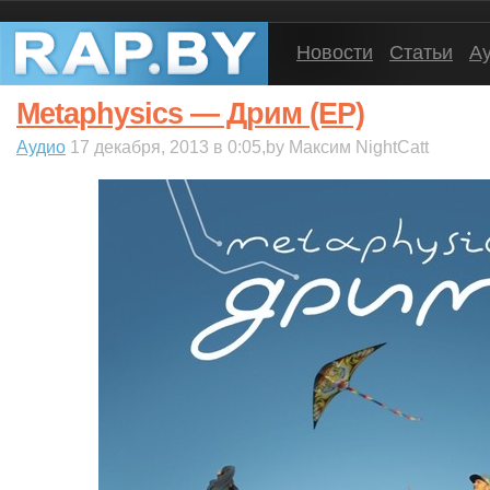
Новости
Статьи
А
Metaphysics — Дрим (EP)
Аудио
17 декабря, 2013 в 0:05,by Максим NightCatt