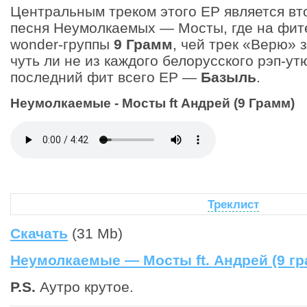
Центральным треком этого ЕР является вт
песня Неумолкаемых — Мосты, где на фите 
wonder-группы
9 Грамм
, чей трек «Верю» 
чуть ли не из каждого белорусского рэп-ут
последний фит всего EP —
Базыль
.
Неумолкаемые - Мосты ft Андрей (9 Грамм)
Треклист
Скачать
(31 Mb)
Неумолкаемые — Мосты ft. Андрей (9 г
P.S.
Аутро крутое.