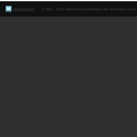
press@rap.by
© 2008 – 2026. Перепечатка материала без активной ссылки