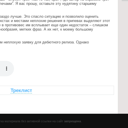
плечами”. Я вас прошу, оставьте эту нудятину старшему
ораздо лучше. Это спасло ситуацию и позволило оценить
кстах и местами неплохие решения в припевах выделяют этот
е в противовес им всплывает еще один недостаток – слишком
ообразия, метких фраз. А их нет, к моему большому
м неплохую заявку для дебютного релиза. Однако
Треклист
тка материала без активной ссылки на сайт
запрещена
.