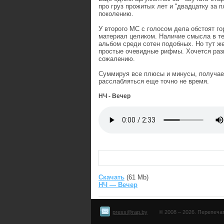
про груз прожитых лет и “двадцатку за 
поколению.
У второго МС с голосом дела обстоят г
материал целиком. Наличие смысла в те
альбом среди сотен подобных. Но тут ж
простые очевидные рифмы. Хочется разн
сожалению.
Суммируя все плюсы и минусы, получае
расслабляться еще точно не время.
НЧ - Вечер
Скачать
(61 Mb)
НЧ — Вечер
press@rap.by
© 2008 – 2026. Перепеча