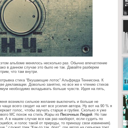
 этом альбоме менялось несколько раз. Обычно впечатление
ако в данном случае это было не так. Давайте разберем
трим, что там внутри.
 отрывка стиха “Вкушающие лотос” Альфреда Теннисона. К
ве декламации. Довольно занятно, но все же к чтению стихов
имум необходимо вкладывать больше чувств. Идея на пять,
 меня возникло сильное желание выключить и больше не
 чаще всего сводит на нет все усилия автора. Ну вот на 90 % я
еркает голос, чтобы звучать старше и грубее. Сколько я уже
рвого МС похож на стиль Жары из
Песочных Людей
. Но там
я. А в нашем случае все как раз наоборот, если судить по
шибся, и голос такой от природы, то приношу свои извинения).
 ” служит трек “Как-то так, брат”, где автор на серьезке трет