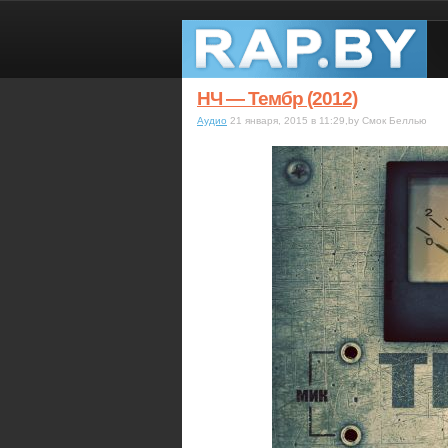
НЧ — Тембр (2012)
Аудио
21 января, 2015 в 11:29,by Смок Беллью