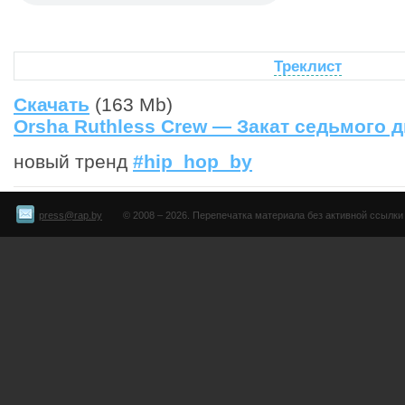
Треклист
Скачать
(163 Mb)
Orsha Ruthless Crew — Закат седьмого 
новый тренд
#hip_hop_by
press@rap.by
© 2008 – 2026. Перепечатка материала без активной ссылки