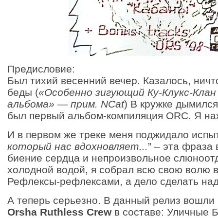
Предисловие:
Был тихий весенний вечер. Казалось, нич
беды (
«Особенно зигующий Ку-Клукс-Клан 
альбома» — прим. NCat
) В кружке дымился
был первый альбом-компиляция ORC. Я на
И в первом же треке меня поджидало испыта
который нас вдохновляет...
” – эта фраза
биение сердца и непроизвольное слюноот
холодной водой, я собрал всю свою волю в
Рефлексы-рефлексами, а дело сделать над
А теперь серьезно. В данный релиз вошли
Orsha Ruthless Crew
в составе: Уличные 