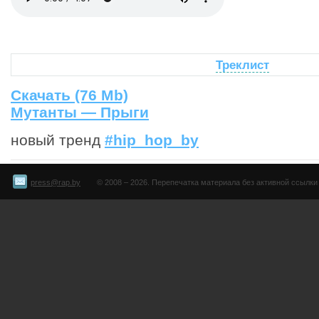
Треклист
Скачать (76 Mb)
Мутанты — Прыги
новый тренд
#hip_hop_by
press@rap.by
© 2008 – 2026. Перепечатка материала без активной ссылки