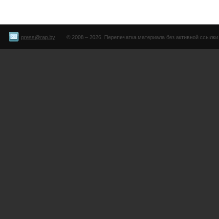
press@rap.by
© 2008 – 2026. Перепечатка материала без активной ссылки