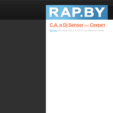
C.A. и Dj Senser — Секрет
Видео
29 мая, 2012 в 22:41,by Максим Элэм