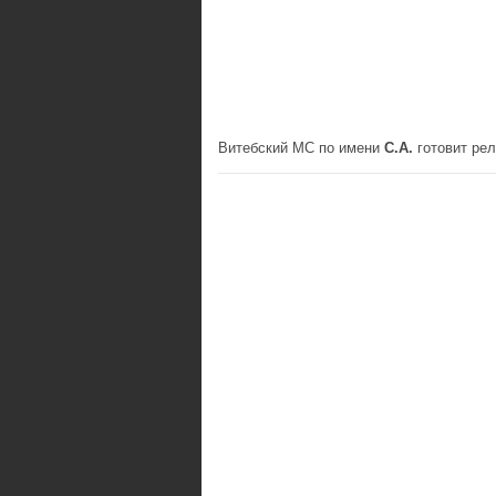
Витебский МС по имени
C.A.
готовит рел