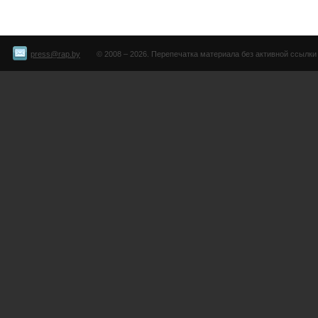
press@rap.by
© 2008 – 2026. Перепечатка материала без активной ссылки