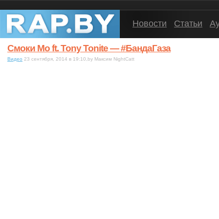
Новости
Статьи
А
Смоки Мо ft. Tony Tonite — #БандаГаза
Видео
23 сентября, 2014 в 19:10,by Максим NightCatt