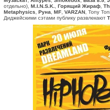
Музаскат
,
Alltypes
,
Smokebox
,
База 8.5
,
J
отдельно),
M.I.N.S.K.
,
Горящий Жираф
,
Th
Metaphysics
,
Руна
,
MF
,
VARZAN
, Tony Ton
Диджейскими сэтами публику развлекают
T