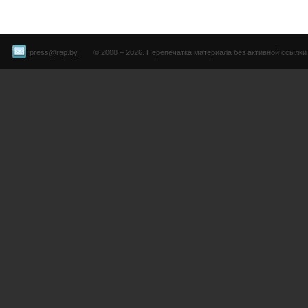
press@rap.by
© 2008 – 2026. Перепечатка материала без активной ссылки