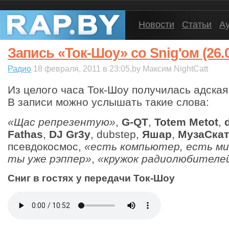
Новости
Статьи
А
Запись «Ток-Шоу» со Snig'ом (26.0
Радио
18 февраля, 2011 в 23:05,by Максим NightCatt
Из целого часа Ток-Шоу получилась адская
В записи можно услышать такие слова:
«Щас репрезентую»
,
G-QT
,
Totem Metot
,
Fathas
,
DJ Gr3y
, dubstep,
Яшар
,
МузаСкат
псевдокосмос,
«есть компьютер, есть ми
ты уже рэппер»
,
«кружок радиолюбителей
Сниг в гостях у передачи Ток-Шоу