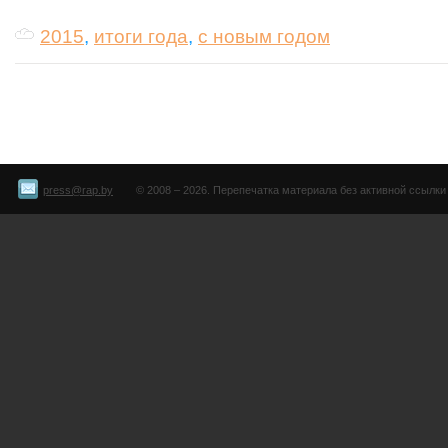
2015
,
итоги года
,
с новым годом
press@rap.by
© 2008 – 2026. Перепечатка материала без активной ссылки