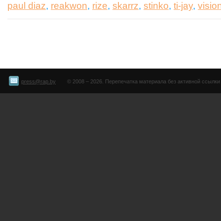
paul diaz
,
reakwon
,
rize
,
skarrz
,
stinko
,
ti-jay
,
visio
press@rap.by
© 2008 – 2026. Перепечатка материала без активной ссылки