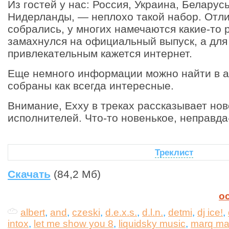
Из гостей у нас: Россия, Украина, Беларус
Нидерланды, — неплохо такой набор. Отл
собрались, у многих намечаются какие-то 
замахнулся на официальный выпуск, а для 
привлекательным кажется интернет.
Еще немного информации можно найти в а
собраны как всегда интересные.
Внимание, Exxy в треках рассказывает нов
исполнителей. Что-то новенькое, неправда
Треклист
Скачать
(84,2 Мб)
о
albert
,
and
,
czeski
,
d.e.x.s.
,
d.l.n.
,
detmi
,
dj ice!
,
intox
,
let me show you 8
,
liquidsky music
,
marq ma