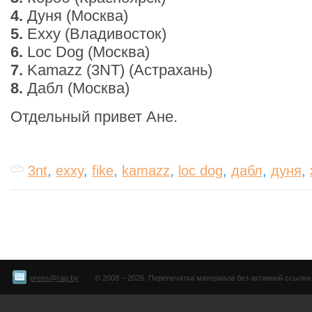
4.
Дуня (Москва)
5.
Exxy (Владивосток)
6.
Loc Dog (Москва)
7.
Kamazz (3NT) (Астрахань)
8.
Дабл (Москва)
Отдельный привет Ане.
3nt
,
exxy
,
fike
,
kamazz
,
loc dog
,
дабл
,
дуня
,
press@rap.by
© 2008 – 2026. Перепечатка материала без активной ссылки