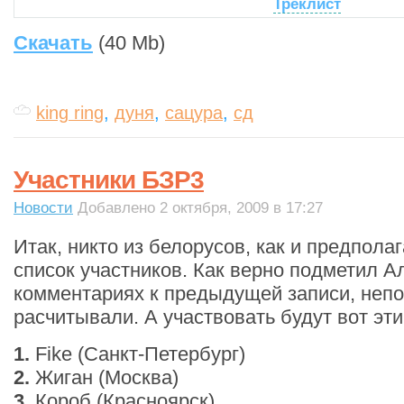
Треклист
Скачать
(40 Mb)
king ring
,
дуня
,
сацура
,
сд
Участники БЗР3
Новости
Добавлено 2 октября, 2009 в 17:27
Итак, никто из белорусов, как и предполаг
список участников. Как верно подметил А
комментариях к предыдущей записи, непо
расчитывали. А участвовать будут вот эт
1.
Fike (Санкт-Петербург)
2.
Жиган (Москва)
3.
Короб (Красноярск)