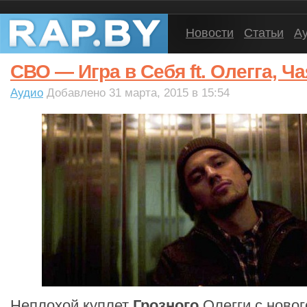
Новости
Статьи
А
СВО — Игра в Себя ft. Олегга, 
Аудио
Добавлено 31 марта, 2015 в 15:54
Неплохой куплет
Грозного
Олегги с новог