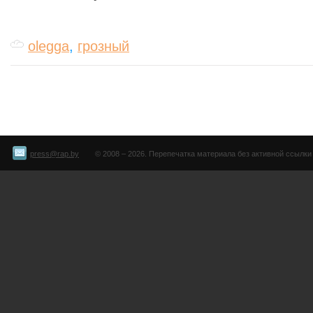
olegga
,
грозный
press@rap.by
© 2008 – 2026. Перепечатка материала без активной ссылки