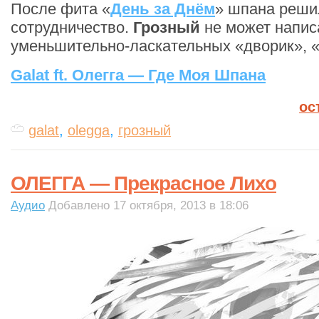
После фита «
День за Днём
» шпана реши
сотрудничество.
Грозный
не может написа
уменьшительно-ласкательных «дворик», «
Galat ft. Олегга — Где Моя Шпана
ос
galat
,
olegga
,
грозный
ОЛЕГГА — Прекрасное Лихо
Аудио
Добавлено 17 октября, 2013 в 18:06