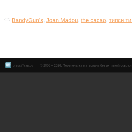
BandyGun's
,
Joan Madou
,
the cacao
,
типси ти
press@rap.by
© 2008 – 2026. Перепечатка материала без активной ссылки