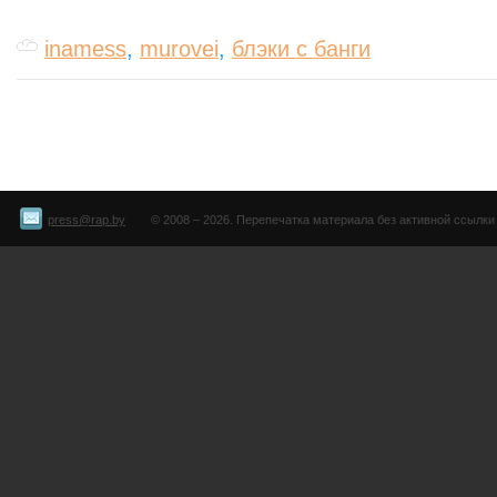
inamess
,
murovei
,
блэки с банги
press@rap.by
© 2008 – 2026. Перепечатка материала без активной ссылки