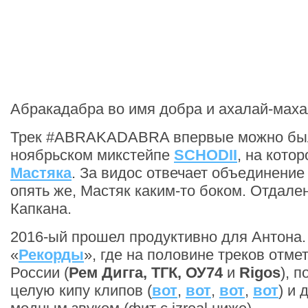
Абракадабра во имя добра и ахалай-маха
Трек #ABRAKADABRA впервые можно бы
ноябрьском микстейпе
SCHODII
, на кото
Мастяка
. За видос отвечает объединение 
опять же, Мастяк каким-то боком. Отдал
Капкана.
2016-ый прошел продуктивно для Антона
«
Рекорды
», где на половине треков отме
России (
Рем Дигга, ТГК, ОУ74
и
Rigos
), 
целую кипу клипов (
вот
,
вот
,
вот
,
вот
) и