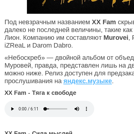
Под невзрачным названием
XX Fam
скры
далеко не последней величины, такие как 
Лион. Компанию им составляют
Murovei
,
iZReaL и Darom Dabro.
«Небоскреб» — двойной альбом от объеди
Муровей, правда, представлен лишь на д
можно ниже. Релиз доступен для предзак
прослушивания на
яндекс.музыке
.
XX Fam - Тяга к свободе
XX Fam - Сила мыслей