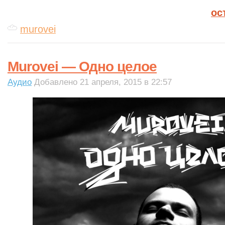
ос
murovei
Murovei — Одно целое
Аудио
Добавлено 21 апреля, 2015 в 22:57