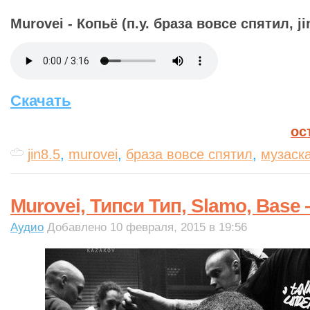
Murovei - Копьё (п.у. браза вовсе спятил, jin
Скачать
ос
jin8.5
,
murovei
,
браза вовсе спятил
,
музаска
Murovei, Типси Тип, Slamo, Base
Аудио
Добавлено 10 февраля, 2015 в 19:56