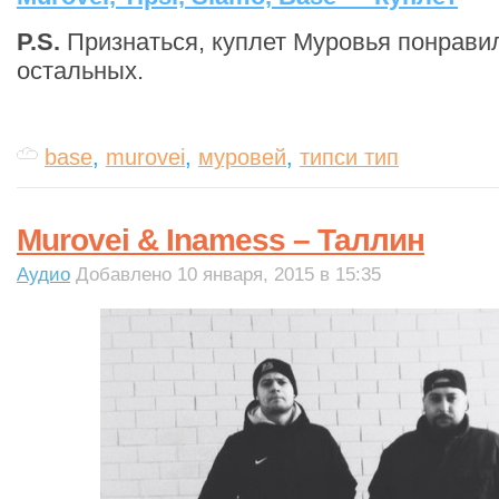
P.S.
Признаться, куплет Муровья понрави
остальных.
base
,
murovei
,
муровей
,
типси тип
Murovei & Inamess – Таллин
Аудио
Добавлено 10 января, 2015 в 15:35