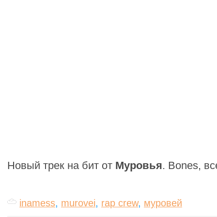
Новый трек на бит от
Муровья
. Bones, вс
inamess
,
murovei
,
rap crew
,
муровей