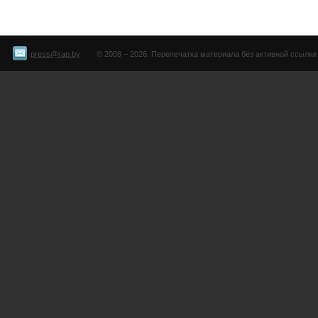
press@rap.by
© 2008 – 2026. Перепечатка материала без активной ссылки