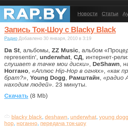
Новости
Статьи
А
Запись Ток-Шоу с Blacky Black
Радио
Добавлено 30 января, 2010 в 3:19
Da St
, альбомы,
ZZ Music
, альбом «Проце
representin',
underwhat
,
СД
, интернет-рели
слушает в тачке мои диски»
,
DeShawn
, 
Ноггано
,
«Аплюс Hip-Hop в огнях»
,
«как п
брат?»
,
Young Dogg
,
Рамштайн
,
«радио 
находим людей»
. 23 минуты.
Скачать
(8 Mb)
blacky black
,
deshawn
,
underwhat
,
young dog
hop
,
ноганно
,
передача ток-шоу