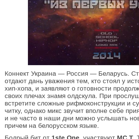
Коннект Украина — Россия — Беларусь. С
отдают дань уважения тем, кто стоял у ис
хип-хопа, и заявляют о готовности продол
своих плечах знамя олдскула. При прослу
встретите сложные рифмоконструкции и 
читку, однако микс звучит вполне себе при
и не часто в наши дни можно услышать но
причем на белорусском языке.
Бодрый бит от
1ste One
, участвуют
МС Т
,