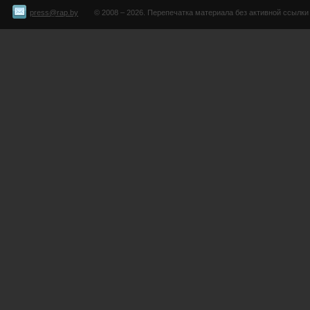
press@rap.by
© 2008 – 2026. Перепечатка материала без активной ссылки