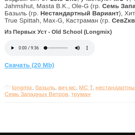
Jahmshut, Masta B.K., Ole-G (гр.
Семь Зап
Базыль (гр.
Нестандартный Вариант
), Хи
True Spittah, Max-G, Кастраман (гр.
СевZкв
Из Первых Уст - Old School (Longmix)
Скачать (20 Mb)
longmix
,
базыль
,
вич мс
,
МС Т
,
нестандартны
Семь Западных Ветров
,
труман