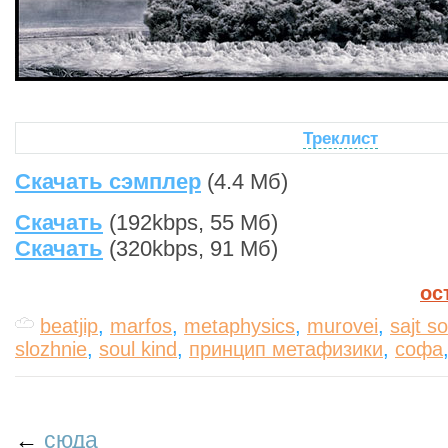
Треклист
Скачать сэмплер
(4.4 Мб)
Скачать
(192kbps, 55 Мб)
Скачать
(320kbps, 91 Мб)
ос
beatjip
,
marfos
,
metaphysics
,
murovei
,
sajt s
slozhnie
,
soul kind
,
принцип метафизики
,
софа
←
сюда