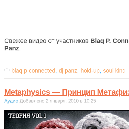
Свежее видео от участников
Blaq P. Conn
Panz
.
blaq p connected
,
dj panz
,
hold-up
,
soul kind
Metaphysics — Принцип Метафизи
Аудио
Добавлено 2 января, 2010 в 10:25