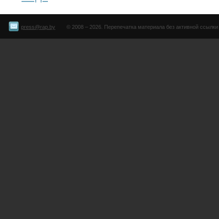
press@rap.by
© 2008 – 2026. Перепечатка материала без активной ссылки