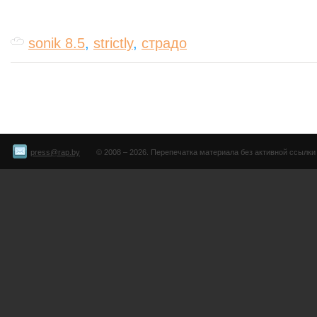
sonik 8.5
,
strictly
,
страдо
press@rap.by
© 2008 – 2026. Перепечатка материала без активной ссылки