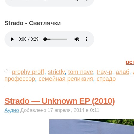
Strado - Светлячки
ос
prophy proff
,
strictly
,
tom nave
,
tray-p
,
алаб
,
профессор
,
семейная реликвия
,
страдо
Strado — Unknown EP (2010)
Аудио
Добавлено 17 апреля, 2014 в 0:11