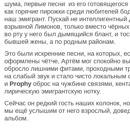
шума, первые песни из его готовящегося
как горячие пирожки среди любителей бод
наш эмигрант. Пускай не интеллигентный 
взрывной Лимонов, только вместо чёрны
во рту у него был дымящийся блант, и тос
бывшей жены, а по родным районам.
Это были искренние песни, на которых, е
оформлены чётче, Артём мог спокойно вы
обросло лишними фитами, проходными т
на слабый звук и стало чисто локальным 
и
Prophy
оброс на чужбине связями, кент
лирическую эмигрантскую нотку.
Сейчас он редкий гость наших колонок, но
мы ещё услышим от него взрослый, дове
альбом.