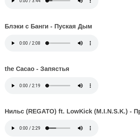
Блэки с Банги - Пуская Дым
the Сacao - Запястья
Нильс (REGATO) ft. LowKick (M.I.N.S.K.) - 