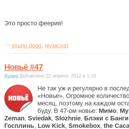
Это просто феерия!
young dogg
,
музаскат
Новьё #47
Аудио
Добавлено 22 апреля, 2012 в 1:10
Не так уж и регулярно в посл
«Новье». Огромное количество 
месяц, поэтому на каждом ост
буду. В 47-ом новье:
Мимо
,
Му
Zeman
,
Sviedak
,
Slozhnie
,
Блэки с Банги
Госплинь
,
Low Kick
,
Smokebox
,
the Cac