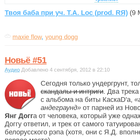
Твоя баба при уч. Т.А. Loc (prod. RЯ)
(9 
maxie flow
,
young dogg
Новьё #51
Аудио
Добавлено 4 сентября, 2012 в 22:10
Сегодня только ундергрунт, т
скандалы и интриги
. Два трек
с альбома на биты КаскаD'а,
«
андеграунд»
от парней из Ново
Янг Догг
а от человека, который уже одна
Доггу ответил, и трек от самого татуиров
белорусского рэпа (хотя, они с Я.Д. вполн