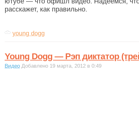
ютубе — что офишл видео. Надеемся, что
расскажет, как правильно.
young dogg
Young Dogg — Рэп диктатор (тре
Видео
Добавлено 19 марта, 2012 в 0:49