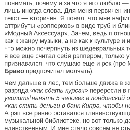
понимать, почему и за что я его люблю —
лишь иногда слова. Для меня первичен ин
текст — вторичен. Я понял, что мне нафиг
аттрибуты «рэпперков» в виде труб и бли
«Модный Аксессуар». Зачем, ведь я отнош
как к жанру музыки, а не как к культуре и
что можно почерпнуть из шедевральных 
я все еще считал себя рэппером, только 
признавался, что слушаю еще и рок (про 
Браво
предпочитал молчать).
Чем дальше в лес, тем больше движа в ж
разряда
«как сдать курсач»
переросли в
уволить\нанять 5 человек в лондонский 
«как слить деньги в банк Кипра, чтобы 
А рэп все равно оставался главенствующ
музыкальной библиотеке, но вот только д
единственным. И мне стало совсем не сты