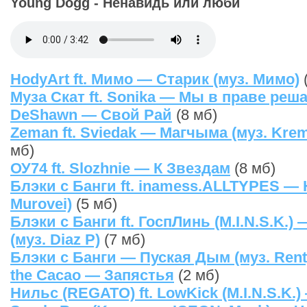
Young Dogg - Ненавидь или люби
HodyArt ft. Мимо — Старик (муз. Мимо)
(
Муза Скат ft. Sonika — Мы в праве реш
DeShawn — Свой Рай
(8 мб)
Zeman ft. Sviedak — Магчыма (муз. Krem
мб)
ОУ74 ft. Slozhnie — К Звездам
(8 мб)
Блэки с Банги ft. inamess.ALLTYPES — 
Murovei)
(5 мб)
Блэки с Банги ft. ГоспЛинь (M.I.N.S.K.)
(муз. Diaz P)
(7 мб)
Блэки с Банги — Пуская Дым (муз. Rent
the Сacao — Запястья
(2 мб)
Нильс (REGATO) ft. LowKick (M.I.N.S.K.