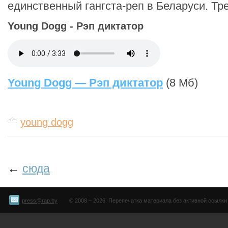
единственный гангста-реп в Беларуси. Тре
Young Dogg - Рэп диктатор
Young Dogg — Рэп диктатор
(8 Мб)
young dogg
←
сюда
press@rap.by
© 2008 – 2026. Перепечатка материала без активной ссылки