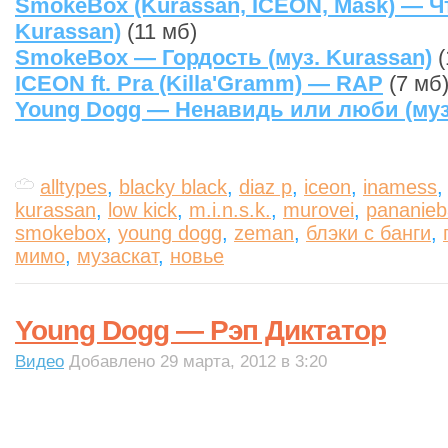
SmokeBox (Kurassan, ICEON, Mask) — Чт
Kurassan)
(11 мб)
SmokeBox — Гордость (муз. Kurassan)
(
ICEON ft. Pra (Killa'Gramm) — RAP
(7 мб
Young Dogg — Ненавидь или люби (муз
alltypes
,
blacky black
,
diaz p
,
iceon
,
inamess
kurassan
,
low kick
,
m.i.n.s.k.
,
murovei
,
pananieb
smokebox
,
young dogg
,
zeman
,
блэки с банги
,
мимо
,
музаскат
,
новье
Young Dogg — Рэп Диктатор
Видео
Добавлено 29 марта, 2012 в 3:20