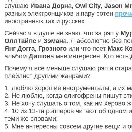
слушаю
Иван
а
Дорн
а,
Owl City
,
Jason M
разных электронщиков и пару сотен
проч
иностранных так и русских.
Сейчас я в душе не знаю, что за рэп у
Му
ОллТайпс
и
Зэман
а. Я абсолютно без пон
Янг Догга
,
Грозного
или что поет
Макс К
альбом
Дишон
а мне интересен. Кто есть
Почему я все меньше слушаю рэп и стара
плейлист другими жанрами?
1. Люблю хорошие инструменталы, а их м
2. Не люблю, когда олигофрены пишут сти
3. Не хочу слушать о том, как им херово ж
4. 10 из 13-ти рэпперов читают об одном 
теми же словами;
5. Мне интересны совсем другие вещи и о