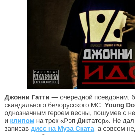
Джонни Гатти
— очередной псевдоним, б
скандального белорусского MC,
Young Do
однозначным героем весны, пошумев с н
и
клипом
на трек «Рэп Диктатор». Не дал 
записав
дисс на Муза Ската
, а совсем н