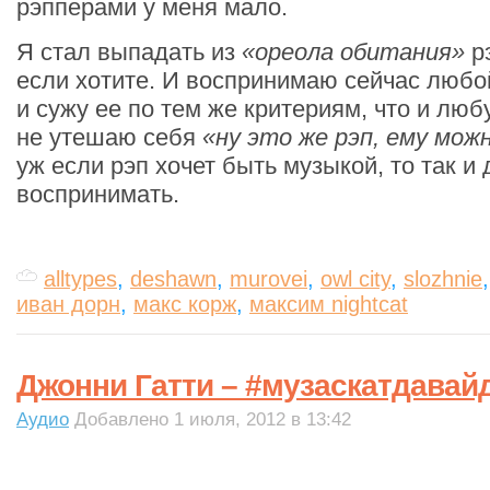
рэпперами у меня мало.
Я стал выпадать из
«ореола обитания»
рэ
если хотите. И воспринимаю сейчас любой
и сужу ее по тем же критериям, что и люб
не утешаю себя
«ну это же рэп, ему мо
уж если рэп хочет быть музыкой, то так и
воспринимать.
alltypes
,
deshawn
,
murovei
,
owl city
,
slozhnie
иван дорн
,
макс корж
,
максим nightcat
Джонни Гатти – #музаскатдавай
Аудио
Добавлено 1 июля, 2012 в 13:42