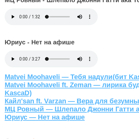
МЦ Ровный - Шлепало Джонни Гатти aka Y
Юриус - Нет на афише
Matvei Moohaveli — Тебя надули(бит Ka
Matvei Moohaveli ft. Zeman — лирика бу
KascaD)
Кайл'san ft. Varzan — Вера для безумны
МЦ Ровный — Шлепало Джонни Гатти a
Юриус — Нет на афише