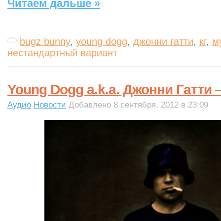
Читаем дальше »
bugz bunny
,
young dogg
,
джонни гатти
,
кг
,
м
нестандартный вариант
Young Dogg a.k.a. Джонни Гатти 
Аудио
Новости
Добавлено 8 сентября, 2012 в 23:09