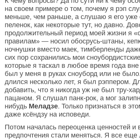
К чему вопросы? Да по сути ни к чему ос
на своем примере о том, почему я рэп с
меньше, чем раньше, а слушаю я его уже 
пеленок, как некоторые тут, но давно. До
продолжительный период моей жизни я «
правилам» — носил обосрусь-штаны, кеп
ночнушки вместо маек, тимберленды даже
сих пор сохранились мои сноубордистские
которые я таскал в любое время года вне
был у меня в руках сноуборд или не было
длился несколько лет, я был рэппером. Дл
добавить, что я никогда уж не был тру-ха
пацаном. Я слушал панк-рок, а мог залипн
нибудь
Меладзе
. Только признаться в эт
даже ксёндзу на исповеди.
Потом началась переоценка ценностей и 
предпочтения стали меняться. Я все еще 