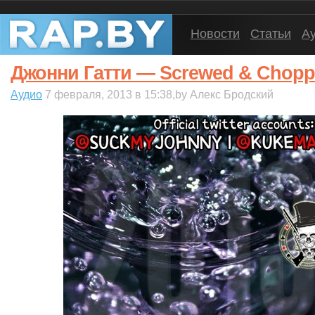
Новости
Статьи
А
Джонни Гатти — Screwed & Choppe
Аудио
7 февраля, 2013 в 15:38,by Алекс Бродский