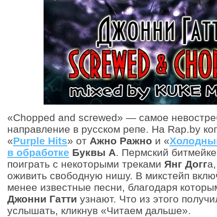
«Chopped and screwed» — самое невостр
направление в русском репе. На Rap.by ко
«
Purple Hits
» от
Ажно Ражно
и «
Холодны
в обработке
Буквы А
. Пермский битмейк
поиграть с некоторыми треками
Янг Догг
а
оживить свободную нишу. В микстейп вклю
менее известные песни, благодаря которым
Джонни Гатти
узнают. Что из этого получ
услышать, кликнув «Читаем дальше».