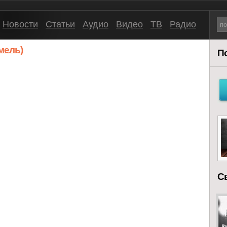
Новости
Статьи
Аудио
Видео
ТВ
Радио
мель)
П
С