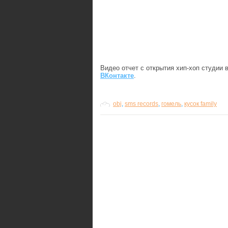
Видео отчет с открытия хип-хоп студии
ВКонтакте
.
obj
,
sms records
,
гомель
,
кусок family