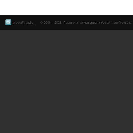
press@rap.by
© 2008 – 2026. Перепечатка материала без активной ссылки