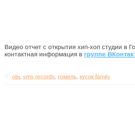
Видео отчет с открытия хип-хоп студии в 
контактная информация в
группе ВКонтак
obj
,
sms records
,
гомель
,
кусок family