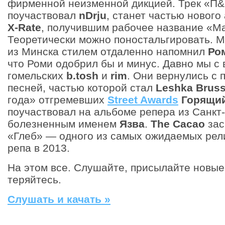
фирменной неизменной дикцией. Трек «П&
поучаствовал
nDrju
, станет частью нового
X-Rate
, получившим рабочее название «Ma
Теоретически можно поностальгировать. 
из Минска стилем отдаленно напомнил
Ро
что Роми одобрил бы и минус. Давно мы с
гомельских
b.tosh
и
rim
. Они вернулись с
песней, частью которой стал
Leshka Bruss
года» отгремевших
Street Awards
Горящи
поучаствовал на альбоме репера из Санкт
болезненным именем
Язва
.
The Cacao
зас
«Глеб» — одного из самых ожидаемых рел
репа в 2013.
На этом все. Слушайте, присылайте новые
теряйтесь.
Слушать и качать »