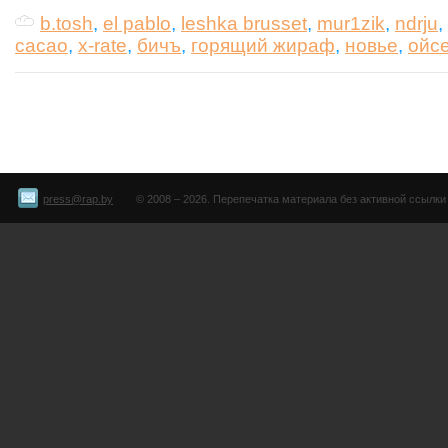
b.tosh
,
el pablo
,
leshka brusset
,
mur1zik
,
ndrju
,
cacao
,
x-rate
,
бичъ
,
горящий жираф
,
новье
,
ойс
press@rap.by
© 2008 – 2026. Перепечатка материала без активной ссылки