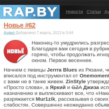
Новости
Статьи
А
Новье #62
Аудио
Добавлено 7 марта, 2013 в 0:44
Наконец-то умудрились разгрес
Благодаря вам сегодня в рубри
горячо, чтобы продолжать игно
окном. Первое весеннее.
Начнем с певицы
Jerrra Blues
из Рязани, ч
вписался под инструментал от
Onemomen
с вами не в танке живем.
ZinStyle
утвержда
«Просто слова», а
Яркий
и
GZA
Джиза
исп
назначению и выплескивают все, что «Нак
разряжается
Mur1zik
, рассказывая о своих
слабостях. Совершенно неожиданно объя